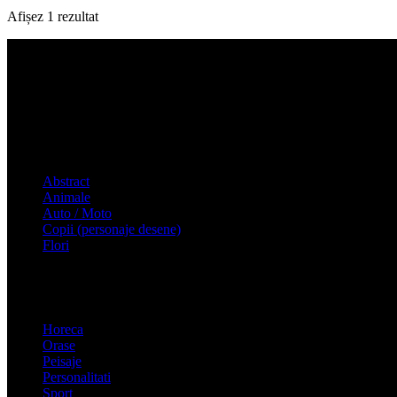
Afișez 1 rezultat
Tablouri canvas
Abstract
Animale
Auto / Moto
Copii (personaje desene)
Flori
Tablouri canvas
Horeca
Orase
Peisaje
Peisaje
Personalitati
Clock, Lamp, Cases…
Sport