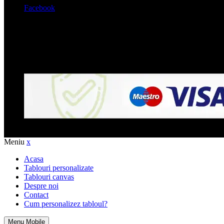
Facebook
© 2
Meniu
x
Acasa
Tablouri personalizate
Tablouri canvas
Despre noi
Contact
Cum personalizez tabloul?
Menu Mobile