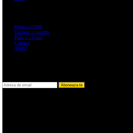
Link-uri utile
Politica GDPR
Termeni si conditii
Plata si Livrare
Contact
ANPC
Newsletter-ul nostru
Află de reducerile noastre cu timp limitat!