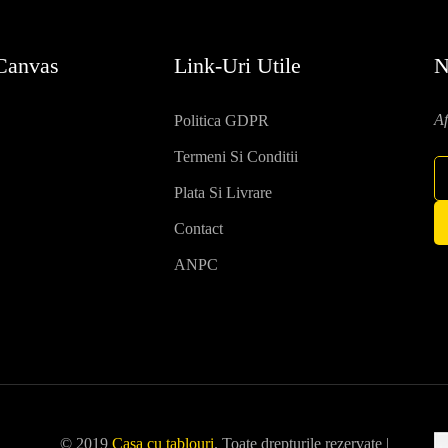
 Canvas
Link-Uri Utile
N
Af
Politica GDPR
Termeni Si Conditii
Plata Si Livrare
Contact
ANPC
© 2019
Casa cu tablouri
. Toate drepturile rezervate |