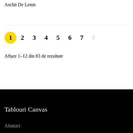
Aschii De Lemn
1
2
3
4
5
6
7
Afișez 1–12 din 83 de rezultate
Tablouri Canvas
Abstract