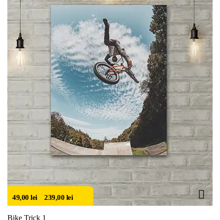
49,00
lei
–
239,00
lei
Bike Trick 1