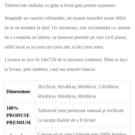
Tabloul este ambalat cu grija si livrat gata pentru expunere.
Imaginile au caracter informativ, iar nuanta tonurilor poate diferi
de la un monitor la altul. De asemenea, este recomandat ca, inainte
de a comanda un tablou, sa masurati peretele pe care va fi plasat,
astfel incat sa nu para nici prea mic si nici prea mare.
Livrarea se face în 24h/72h de la lansarea comenzii. Plata se face
la livrare, prin ramburs, card sau transfer bancar.
30x20cm, 60x40cm, 80x60cm, 120x80cm,
Dimensiune
40x40cm, 60x60cm, 80x80cm
100%
Tablourile sunt prelucrate manual şi verificate
PRODUSE
cu atenţie înainte de a fi livrate
PREMIUM
Canvas-ul pe care-l folosim este 100% bumbac