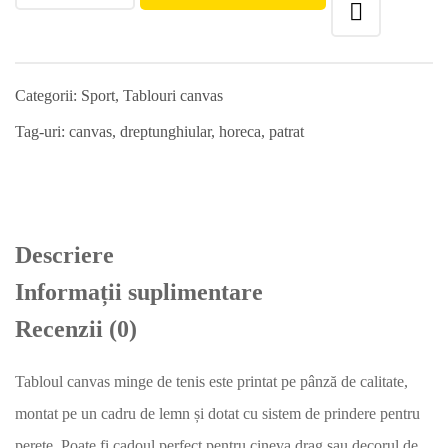
Categorii:
Sport
,
Tablouri canvas
Tag-uri:
canvas
,
dreptunghiular
,
horeca
,
patrat
Descriere
Informații suplimentare
Recenzii (0)
Tabloul canvas minge de tenis este printat pe pânză de calitate,
montat pe un cadru de lemn și dotat cu sistem de prindere pentru
perete. Poate fi cadoul perfect pentru cineva drag sau decorul de