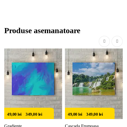
Produse asemanatoare
49,00
lei
–
349,00
lei
49,00
lei
–
349,00
lei
Gradiente
Cascada Frumoasa