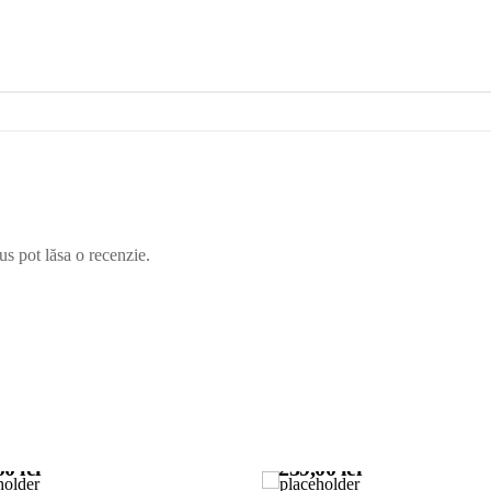
us pot lăsa o recenzie.
00
lei
239,00
lei