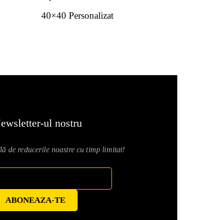
40×40 Personalizat
80×80 Pe
ewsletter-ul nostru
lă de reducerile noastre cu timp limitat!