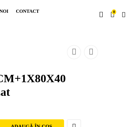
NOI
CONTACT
0
CM+1X80X40
zat
ADAUGĂ ÎN COȘ