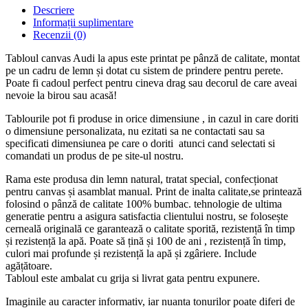
Descriere
Informații suplimentare
Recenzii (0)
Tabloul canvas Audi la apus este printat pe pânză de calitate, montat
pe un cadru de lemn și dotat cu sistem de prindere pentru perete.
Poate fi cadoul perfect pentru cineva drag sau decorul de care aveai
nevoie la birou sau acasă!
Tablourile pot fi produse in orice dimensiune , in cazul in care doriti
o dimensiune personalizata, nu ezitati sa ne contactati sau sa
specificati dimensiunea pe care o doriti atunci cand selectati si
comandati un produs de pe site-ul nostru.
Rama este produsa din lemn natural, tratat special, confecționat
pentru canvas și asamblat manual. Print de inalta calitate,se printează
folosind o pânză de calitate 100% bumbac. tehnologie de ultima
generatie pentru a asigura satisfactia clientului nostru, se folosește
cerneală originală ce garantează o calitate sporită, rezistență în timp
și rezistență la apă. Poate să țină și 100 de ani , rezistență în timp,
culori mai profunde și rezistență la apă și zgâriere. Include
agățătoare.
Tabloul este ambalat cu grija si livrat gata pentru expunere.
Imaginile au caracter informativ, iar nuanta tonurilor poate diferi de