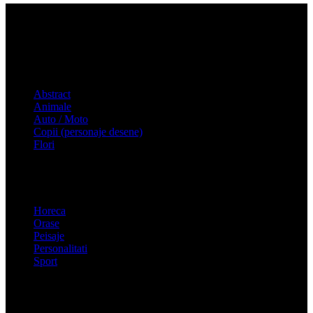
Tablouri canvas
Abstract
Animale
Auto / Moto
Copii (personaje desene)
Flori
Tablouri canvas
Horeca
Orase
Peisaje
Peisaje
Personalitati
Clock, Lamp, Cases…
Sport
Link-uri utile