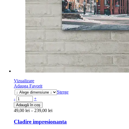
Vizualizare
Adauga Favorit
Sterge
-
+
Adaugă în coș
49,00
lei
–
239,00
lei
Cladire impresionanta