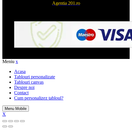
Agentia 201.ro
Meniu
x
Acasa
Tablouri personalizate
Tablouri canvas
Despre noi
Contact
Cum personalizez tabloul?
Menu Mobile
X