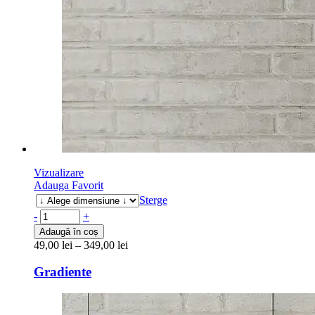
Vizualizare
Adauga Favorit
Sterge
-
+
Adaugă în coș
49,00
lei
–
349,00
lei
Gradiente