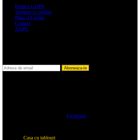
Politica GDPR
Termeni si conditii
Plata si Livrare
Contact
ANPC
Newsletter-ul nostru
Află de reducerile noastre cu timp limitat!
Facebook
© 2019
Casa cu tablouri
. Toate drepturile rezervate | Created by