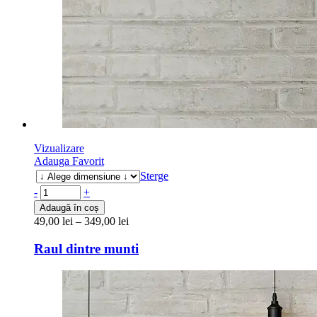
Vizualizare
Adauga Favorit
Sterge
-
+
Adaugă în coș
49,00
lei
–
349,00
lei
Raul dintre munti