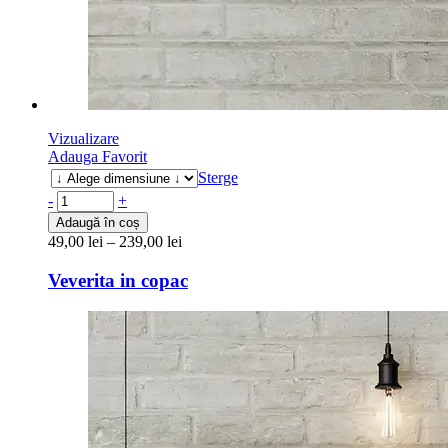
Vizualizare
Adauga Favorit
Sterge
-
+
Adaugă în coș
49,00
lei
–
239,00
lei
Veverita in copac