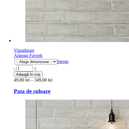
Vizualizare
Adauga Favorit
Sterge
-
+
Adaugă în coș
49,00
lei
–
349,00
lei
Pata de culoare