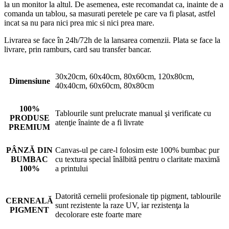
la un monitor la altul. De asemenea, este recomandat ca, inainte de a
comanda un tablou, sa masurati peretele pe care va fi plasat, astfel
incat sa nu para nici prea mic si nici prea mare.
Livrarea se face în 24h/72h de la lansarea comenzii. Plata se face la
livrare, prin ramburs, card sau transfer bancar.
30x20cm, 60x40cm, 80x60cm, 120x80cm,
Dimensiune
40x40cm, 60x60cm, 80x80cm
100%
Tablourile sunt prelucrate manual şi verificate cu
PRODUSE
atenţie înainte de a fi livrate
PREMIUM
PÂNZĂ DIN
Canvas-ul pe care-l folosim este 100% bumbac pur
BUMBAC
cu textura special înălbită pentru o claritate maximă
100%
a printului
Datorită cernelii profesionale tip pigment, tablourile
CERNEALĂ
sunt rezistente la raze UV, iar rezistenţa la
PIGMENT
decolorare este foarte mare