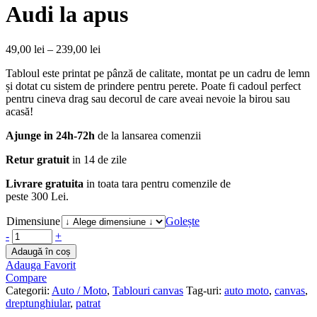
Audi la apus
49,00
lei
–
239,00
lei
Tabloul este printat pe pânză de calitate, montat pe un cadru de lemn
și dotat cu sistem de prindere pentru perete. Poate fi cadoul perfect
pentru cineva drag sau decorul de care aveai nevoie la birou sau
acasă!
Ajunge in 24h-72h
de la lansarea comenzii
Retur gratuit
in 14 de zile
Livrare gratuita
in toata tara pentru comenzile de
peste 300 Lei.
Dimensiune
Golește
-
+
Adaugă în coș
Adauga Favorit
Compare
Categorii:
Auto / Moto
,
Tablouri canvas
Tag-uri:
auto moto
,
canvas
,
dreptunghiular
,
patrat