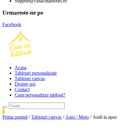
Support@casacutablouri.ro
Urmareste-ne pe
Facebook
Acasa
Tablouri personalizate
Tablouri canvas
Despre noi
Contact
Cum personalizez tabloul?
0
Prima pagină
/
Tablouri canvas
/
Auto / Moto
/ Audi la apus