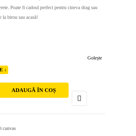
rete. Poate fi cadoul perfect pentru cineva drag sau
e la birou sau acasă!
Golește
ADAUGĂ ÎN COȘ
i canvas