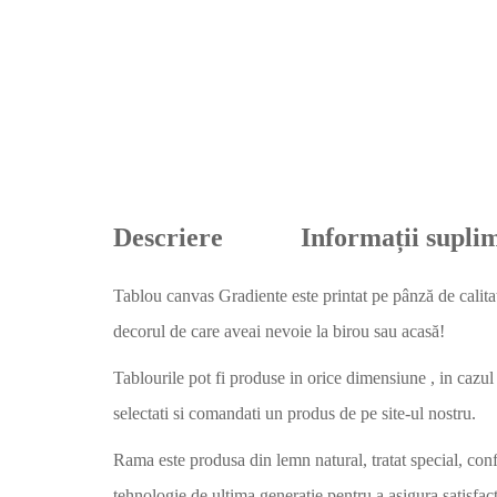
Descriere
Informații supli
Tablou canvas Gradiente este printat pe pânză de calita
decorul de care aveai nevoie la birou sau acasă!
Tablourile pot fi produse in orice dimensiune , in cazul 
selectati si comandati un produs de pe site-ul nostru.
Rama este produsa din lemn natural, tratat special, con
tehnologie de ultima generatie pentru a asigura satisfacti