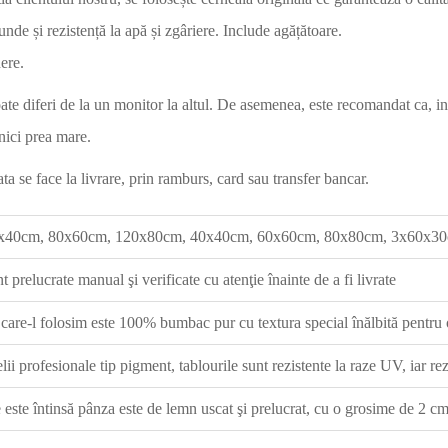
funde și rezistență la apă și zgâriere. Include agățătoare.
ere.
oate diferi de la un monitor la altul. De asemenea, este recomandat ca, 
 nici prea mare.
a se face la livrare, prin ramburs, card sau transfer bancar.
x40cm, 80x60cm, 120x80cm, 40x40cm, 60x60cm, 80x80cm, 3x60x30c
t prelucrate manual şi verificate cu atenţie înainte de a fi livrate
care-l folosim este 100% bumbac pur cu textura special înălbită pentru o
lii profesionale tip pigment, tablourile sunt rezistente la raze UV, iar re
e este întinsă pânza este de lemn uscat şi prelucrat, cu o grosime de 2 c