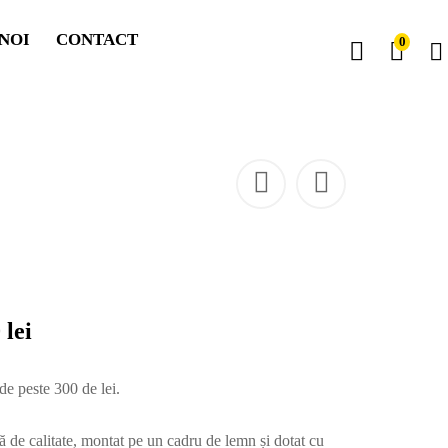
NOI
CONTACT
0
0
lei
de peste 300 de lei.
ă de calitate, montat pe un cadru de lemn și dotat cu