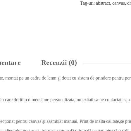
Tag-uri:
abstract
,
canvas
,
dr
mentare
Recenzii (0)
te, montat pe un cadru de lemn și dotat cu sistem de prindere pentru per
in care doriti o dimensiune personalizata, nu ezitati sa ne contactati sa
fecționat pentru canvas și asamblat manual. Print de inalta calitate,se 
a clientului nostru, se folosește cerneală originală ce garantează o calitat