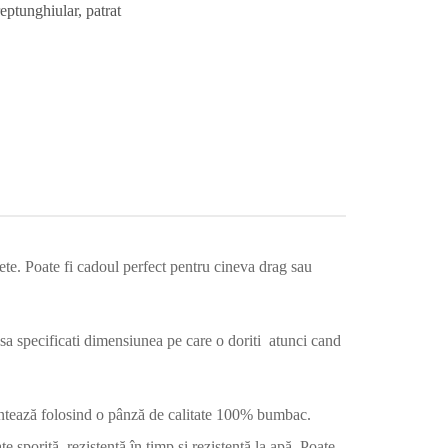
eptunghiular
,
patrat
ete. Poate fi cadoul perfect pentru cineva drag sau
u sa specificati dimensiunea pe care o doriti atunci cand
printează folosind o pânză de calitate 100% bumbac.
e sporită, rezistență în timp și rezistență la apă. Poate