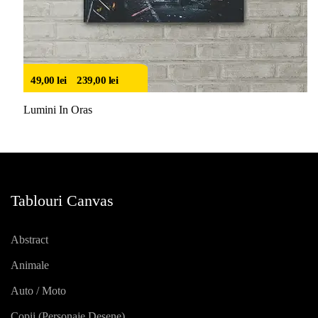
49,00
lei
–
239,00
lei
Lumini In Oras
Tablouri Canvas
Abstract
Animale
Auto / Moto
Copii (personaje Desene)