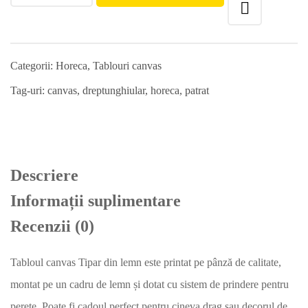
Categorii:
Horeca
,
Tablouri canvas
Tag-uri:
canvas
,
dreptunghiular
,
horeca
,
patrat
Descriere
Informații suplimentare
Recenzii (0)
Tabloul canvas Tipar din lemn este printat pe pânză de calitate,
montat pe un cadru de lemn și dotat cu sistem de prindere pentru
perete. Poate fi cadoul perfect pentru cineva drag sau decorul de