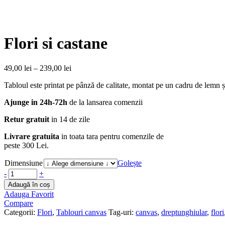
Flori si castane
49,00
lei
–
239,00
lei
Tabloul este printat pe pânză de calitate, montat pe un cadru de lemn ș
Ajunge in 24h-72h
de la lansarea comenzii
Retur gratuit
in 14 de zile
Livrare gratuita
in toata tara pentru comenzile de
peste 300 Lei.
Dimensiune
Golește
-
+
Adaugă în coș
Adauga Favorit
Compare
Categorii:
Flori
,
Tablouri canvas
Tag-uri:
canvas
,
dreptunghiular
,
flori