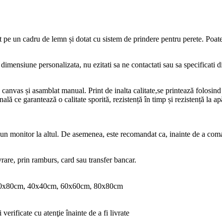
at pe un cadru de lemn și dotat cu sistem de prindere pentru perete. Poat
o dimensiune personalizata, nu ezitati sa ne contactati sau sa specificati
u canvas și asamblat manual. Print de inalta calitate,se printează folos
inală ce garantează o calitate sporită, rezistență în timp și rezistență la a
a un monitor la altul. De asemenea, este recomandat ca, inainte de a coman
vrare, prin ramburs, card sau transfer bancar.
0x80cm, 40x40cm, 60x60cm, 80x80cm
verificate cu atenţie înainte de a fi livrate