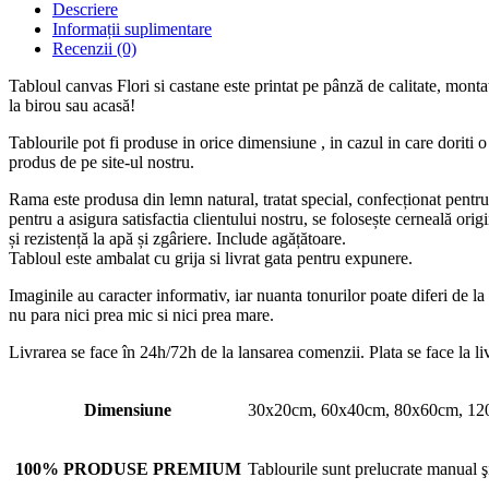
Descriere
Informații suplimentare
Recenzii (0)
Tabloul canvas Flori si castane este printat pe pânză de calitate, mont
la birou sau acasă!
Tablourile pot fi produse in orice dimensiune , in cazul in care doriti 
produs de pe site-ul nostru.
Rama este produsa din lemn natural, tratat special, confecționat pentr
pentru a asigura satisfactia clientului nostru, se folosește cerneală orig
și rezistență la apă și zgâriere. Include agățătoare.
Tabloul este ambalat cu grija si livrat gata pentru expunere.
Imaginile au caracter informativ, iar nuanta tonurilor poate diferi de l
nu para nici prea mic si nici prea mare.
Livrarea se face în 24h/72h de la lansarea comenzii. Plata se face la li
Dimensiune
30x20cm, 60x40cm, 80x60cm, 12
100% PRODUSE PREMIUM
Tablourile sunt prelucrate manual şi 