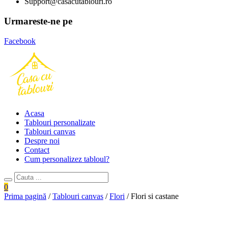
Support@casacutablouri.ro
Urmareste-ne pe
Facebook
Acasa
Tablouri personalizate
Tablouri canvas
Despre noi
Contact
Cum personalizez tabloul?
0
Prima pagină
/
Tablouri canvas
/
Flori
/ Flori si castane